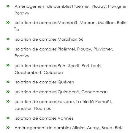
Aménagement de combles Ploërmel, Plouay, Pluvigner,
Pontivy
Isolation de combles Malestroit, Mauron, Muzillac, Belle-
Aménagement de combles Pont-Scorff, Port-Louis,
Île
Questembert, Quiberon
Isolation de combles Morbihan 56
Aménagement de combles Quéven
Isolation de combles Ploërmel, Plouay, Pluvigner,
Aménagement de combles Quimperlé, Concarneau
Pontivy
Aménagement de combles Sarzeau, La Trinité-Porhoët,
Isolation de combles Pont-Scorff, Port-Louis,
Lanester, Ploemeur
Questembert, Quiberon
Aménagement de combles Vannes
Isolation de combles Quéven
Isolation de combles Allaire, Auray, Baud, Belz
Isolation de combles Quimperlé, Concarneau
Isolation de combles Cléguérec, Elven, Le Faouët, La
Isolation de combles Sarzeau, La Trinité-Porhoët,
Gacilly
Lanester, Ploemeur
Isolation de combles Gourin, Grand-Champ, Groix,
Isolation de combles Vannes
Guémené-sur-Scorff
Aménagement de combles Allaire, Auray, Baud, Belz
Isolation de combles Guer, Hennebont, Josselin,