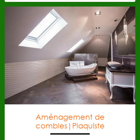
EN SAVOIR PLUS
énergétique de votre bâtiment et le valorise.
l’année, cet investissement augmente l’efficacité
réglementation. Outre le confort thermique toute
combles par soufflage dans le respect de la
ATLANTI PLAC réalise vos travaux d’isolation de
Plaquiste
Aménagement de combles |
Aménagement de
combles|Plaquiste