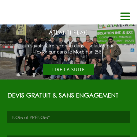
Passer
au
contenu
ATLANTI PLAC
un savoir-faire reconnu dans l’isolation par
l’extérieur dans le Morbihan (56)
LIRE LA SUITE
DEVIS GRATUIT & SANS ENGAGEMENT