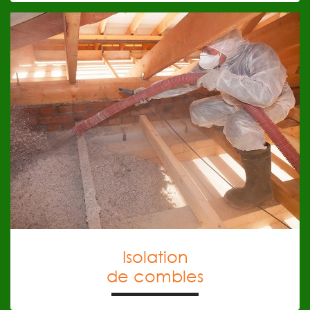
EN SAVOIR PLUS
vos choix de produits.
les différents matériaux à utiliser et vous guidons dans
meilleur confort au quotidien. Nous vous conseillons sur
l’aménagement de combles afin de vous garantir un
l’isolation de toiture, l’isolation des murs et
respectant les normes en vigueur. Nous vous assurons
l’extérieur, notre équipe se charge de vos travaux en
Maîtrisant les dernières techniques d’isolation par
Isolation de combles
Isolation
de combles