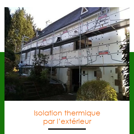
EN SAVOIR PLUS
d’isolation.
innovantes et des matériaux à fort potentiel
déperditions de chaleur. Nous utilisons des techniques
d’isolation par l’extérieur efficace qui empêche les
votre bâtiment, nous mettons en place un système
Afin d’optimiser les performances énergétiques de
Isolation thermique par l’extérieur
Isolation thermique
par l’extérieur