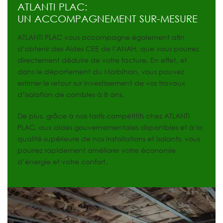
ATLANTI PLAC:
UN ACCOMPAGNEMENT SUR-MESURE
ATLANTI PLAC vous accompagne également afin
d’obtenir des Aides CEE de l’ANAH, que vous pourrez
directement déduire de votre facture. En effet, et
d
ans le département du Morbihan, vous pouvez
estimer le retour sur investissement de vos travaux
d’isolation de combles à 8 ans.
De plus, grâce à nos tarifs compétitifs chez ATLANTI
PLAC, aux aides gouvernementales disponibles et à la
qualité supérieure de nos installations et isolants, vous
pourrez rapidement améliorer votre économie
d’énergie et votre confort.