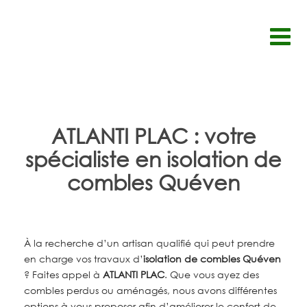
Passer
au
contenu
ATLANTI PLAC : votre
spécialiste en isolation de
combles Quéven
À la recherche d’un artisan qualifié qui peut prendre
en charge vos travaux
d’
isolation de combles Quéven
? Faites appel à
ATLANTI PLAC
.
Que vous ayez des
combles perdus ou aménagés, nous avons différentes
options à vous proposer afin d’améliorer le confort de