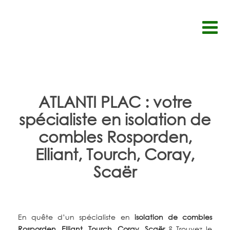
Passer
au
contenu
ATLANTI PLAC : votre
spécialiste en isolation de
combles Rosporden,
Elliant, Tourch, Coray,
Scaër
En quête d’un spécialiste en
isolation de combles
Rosporden, Elliant, Tourch, Coray, Scaër
?
Trouvez le