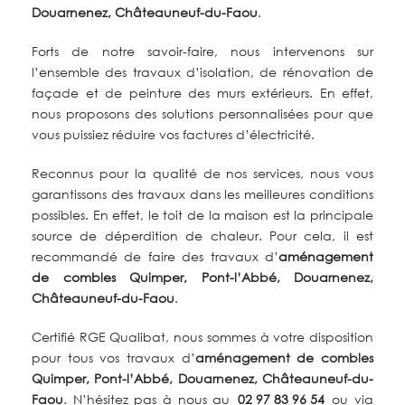
Douarnenez, Châteauneuf-du-Faou
.
Forts
de
notre
savoir-faire,
nous
intervenons
sur
l’ensemble
des
travaux
d’isolation,
de
rénovation
de
façade
et
de
peinture
des
murs
extérieurs.
En
effet,
nous
proposons
des
solutions
personnalisées
p
our
que
vous puissiez r
éduire
vos
factures
d’électricité.
Reconnus
pour
la
qualité
de
nos
services, nous
vous
garantissons
des
travaux
dans
les
meilleures
conditions
possibles.
En
effet,
le
toit
de
la
maison
est
la
principale
source
de
déperdition
de
chaleur.
Pour
cela,
il
est
recommandé
de
faire
des
travaux
d’
aménagement
de combles
Quimper, Pont-l’Abbé, Douarnenez,
Châteauneuf-du-Faou
.
Certifié
RGE
Qualibat, nous sommes à votre disposition
pour
tous vos travaux d’
aménagement de combles
Quimper, Pont-l’Abbé, Douarnenez, Châteauneuf-du-
Faou
. N’hésitez pas à nous au
02 97 83 96 54
ou via