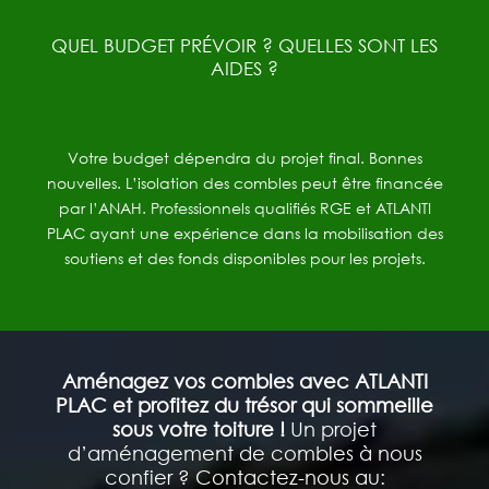
QUEL BUDGET PRÉVOIR ? QUELLES SONT LES
AIDES ?
Votre
budget
dépendra
du
projet
final.
Bonnes
nouvelles.
L’isolation
des
combles
peut
être
financée
par
l’ANAH.
Professionnels
qualifiés
RGE
et
ATLANTI
PLAC
ayant
une
expérience
dans
la
mobilisation
des
soutiens
et
des
fonds
disponibles
pour
les
projets.
Aménagez vos combles avec ATLANTI
PLAC et profitez du trésor qui sommeille
sous votre toiture !
Un projet
d’aménagement de combles à nous
confier ? Contactez-nous au: