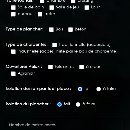
Votre souhait:
Chambre
Dressing
Salle de bain
Salle de jeu
Loisir
bureau
autre
Type de plancher:
Bois
Béton
Type de charpente:
Traditionnelle (accessible)
Industrielle (accès limité par le bois de charpente)
Ouvertures Velux :
Existantes
à créer
Agrandir
Isolation des rampants et placo :
fait
à faire
Isolation du plancher :
fait
à faire