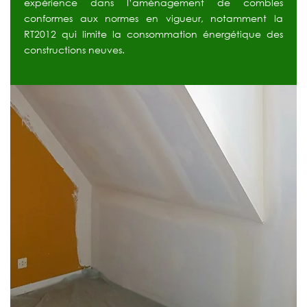
expérience
dans
l’aménagement
de
combles
conformes
aux
normes
en
vigueur,
notamment
la
RT2012
qui
limite
la
consommation
énergétique
des
constructions
neuves.