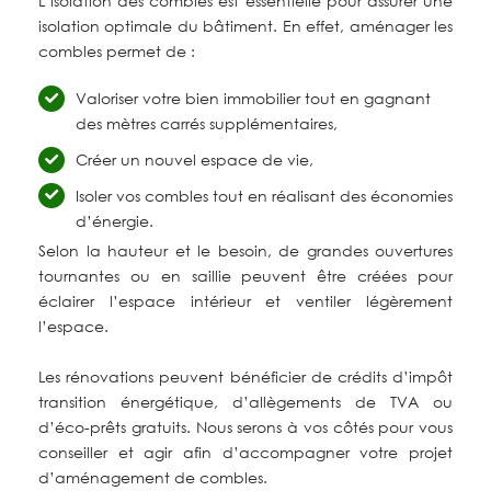
L’isolation
des
combles
est
essentielle
pour
assurer
une
isolation
optimale
du
bâtiment.
En
effet,
aménager
les
combles
permet
de
:
Valoriser votre bien immobilier tout en gagnant
des mètres carrés supplémentaires,
Créer un nouvel espace de vie,
Isoler vos combles tout en réalisant des économies
d’énergie.
Selon
la
hauteur
et
le
besoin,
de
grandes
ouvertures
tournantes
ou
en
saillie
peuvent
être
créées
pour
éclairer
l’espace
intérieur
et
ventiler
légèrement
l’espace.
Les
rénovations
peuvent
bénéficier
de
crédits
d’impôt
transition
énergétique,
d’allègements
de
TVA
ou
d’éco-prêts
gratuits.
Nous
serons
à
vos
côtés
pour
vous
conseiller
et
agir
afin
d’accompagner
votre
projet
d’aménagement
de
combles.