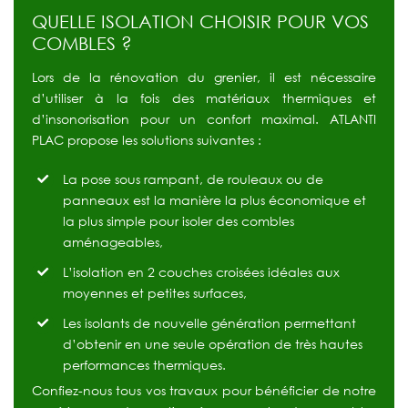
QUELLE ISOLATION CHOISIR POUR VOS
COMBLES ?
Lors
de
la
rénovation
du
grenier,
il
est
nécessaire
d’utiliser
à
la
fois
des
matériaux
thermiques
et
d’insonorisation
pour
un
confort
maximal.
ATLANTI
PLAC
propose
les
solutions
suivantes
:
La pose sous rampant, de rouleaux ou de
panneaux est la manière la plus économique et
la plus simple pour isoler des combles
aménageables,
L’isolation en 2 couches croisées idéales aux
moyennes et petites surfaces,
Les isolants de nouvelle génération permettant
d’obtenir en une seule opération de très hautes
performances thermiques.
Confiez-nous
tous
vos
travaux
pour
bénéficier
de
notre