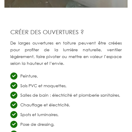
CRÉER DES OUVERTURES ?
De
larges
ouvertures
en
toiture
peuvent
être
créées
pour
profiter
de
la
lumière
naturelle,
ventiler
légèrement,
faire
pivoter
ou
mettre
en
valeur
l’espace
selon
la
hauteur
et
l’envie.
Peinture,
Sols PVC et moquettes,
Salles de bain : électricité et plomberie sanitaires,
Chauffage et électricité,
Spots et luminaires,
Pose de dressing,