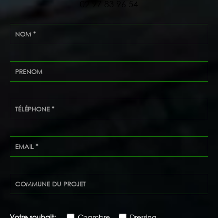
02 97 83 96 54
Votre souhait:
Chambre
Dressing