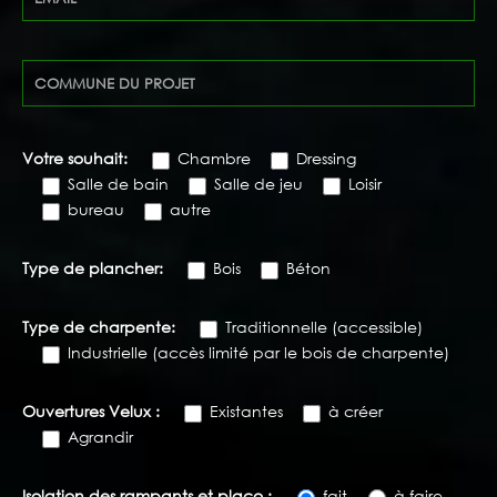
Votre souhait:
Chambre
Dressing
Salle de bain
Salle de jeu
Loisir
bureau
autre
Type de plancher:
Bois
Béton
Type de charpente:
Traditionnelle (accessible)
Industrielle (accès limité par le bois de charpente)
Ouvertures Velux :
Existantes
à créer
Agrandir
Isolation des rampants et placo :
fait
à faire