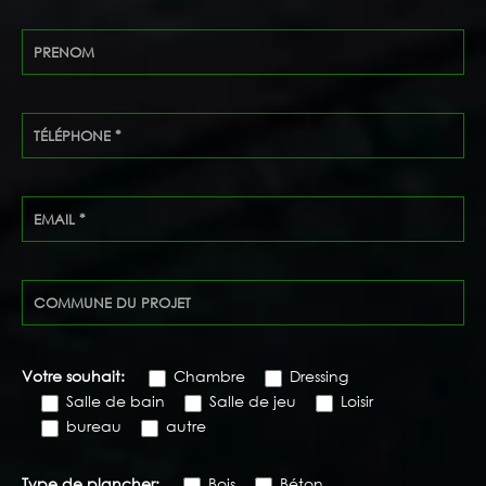
Votre souhait:
Chambre
Dressing
Salle de bain
Salle de jeu
Loisir
bureau
autre
Type de plancher:
Bois
Béton